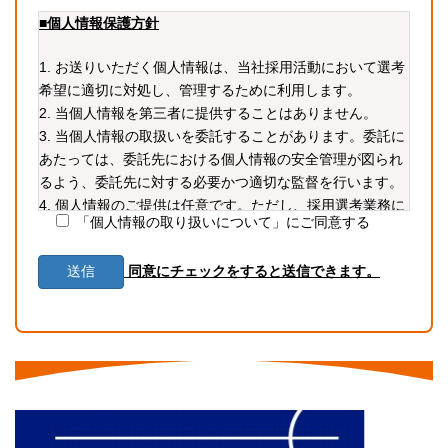
■個人情報保護方針
1. お送りいただく個人情報は、当社採用活動において選考
希望に適切に対処し、管理するために利用します。
2. 当個人情報を第三者に提供することはありません。
3. 当個人情報の取扱いを委託することがあります。委託に
あたっては、委託先における個人情報の安全管理が図られ
るよう、委託先に対する必要かつ適切な監督を行います。
4. 個人情報のご提供は任意です。ただし、採用選考業務に
「個人情報の取り扱いについて」にご同意する
必要な情報をご提供いただかない場合、選考に支障が生じ
る可能性があります。
同意にチェックをすると送信できます。
5. 当個人情報の利用目的の通知、開示、内容の訂正・追加
または削除、利用の停止・消去および第三者への提供の停
止（「開示等」といいます。）を受け付けております。開
示等の求めは、以下の「個人情報苦情及び相談窓口」で受
け付けます。
6. 当ホームページではクッキー等を用いておりますが、こ
れによる個人情報の取得、利用は行っておりません。