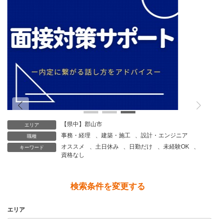
個人情報保護管理者
株式会社CoNet 代表取締役 高野 隆
個人情報苦情及び相談窓口
株式会社CoNet
TEL: 024-933-3231
（受付時間 9時～18時 土日祝日除く）
【県中】郡山市
エリア
事務・経理
、
建築・施工
、
設計・エンジニア
職種
オススメ
、
土日休み
、
日勤だけ
、
未経験OK
、
キーワード
資格なし
検索条件を変更する
エリア