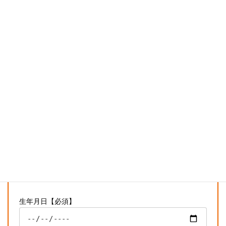
お名前【必須】
氏名（フリガナ）【必須】
電話番号（ケイタイでも可能です）【必須】
メールアドレス【必須】
生年月日【必須】