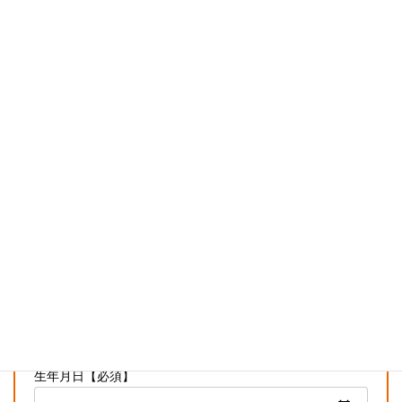
この求人に応募する
お名前【必須】
氏名（フリガナ）【必須】
電話番号（ケイタイでも可能です）【必須】
メールアドレス【必須】
生年月日【必須】