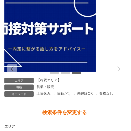
個人情報保護管理者
株式会社CoNet 代表取締役 高野 隆
個人情報苦情及び相談窓口
株式会社CoNet
TEL: 024-933-3231
（受付時間 9時～18時 土日祝日除く）
【相双エリア】
エリア
営業・販売
職種
土日休み
、
日勤だけ
、
未経験OK
、
資格なし
キーワード
検索条件を変更する
エリア