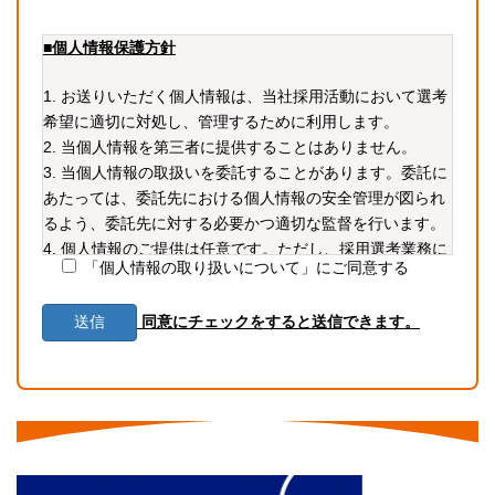
■個人情報保護方針
1. お送りいただく個人情報は、当社採用活動において選考
希望に適切に対処し、管理するために利用します。
2. 当個人情報を第三者に提供することはありません。
3. 当個人情報の取扱いを委託することがあります。委託に
あたっては、委託先における個人情報の安全管理が図られ
るよう、委託先に対する必要かつ適切な監督を行います。
4. 個人情報のご提供は任意です。ただし、採用選考業務に
「個人情報の取り扱いについて」にご同意する
必要な情報をご提供いただかない場合、選考に支障が生じ
る可能性があります。
同意にチェックをすると送信できます。
5. 当個人情報の利用目的の通知、開示、内容の訂正・追加
または削除、利用の停止・消去および第三者への提供の停
止（「開示等」といいます。）を受け付けております。開
示等の求めは、以下の「個人情報苦情及び相談窓口」で受
け付けます。
6. 当ホームページではクッキー等を用いておりますが、こ
れによる個人情報の取得、利用は行っておりません。