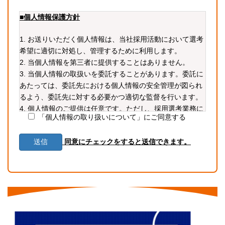
■個人情報保護方針
1. お送りいただく個人情報は、当社採用活動において選考
希望に適切に対処し、管理するために利用します。
2. 当個人情報を第三者に提供することはありません。
3. 当個人情報の取扱いを委託することがあります。委託に
あたっては、委託先における個人情報の安全管理が図られ
るよう、委託先に対する必要かつ適切な監督を行います。
4. 個人情報のご提供は任意です。ただし、採用選考業務に
「個人情報の取り扱いについて」にご同意する
必要な情報をご提供いただかない場合、選考に支障が生じ
る可能性があります。
同意にチェックをすると送信できます。
5. 当個人情報の利用目的の通知、開示、内容の訂正・追加
または削除、利用の停止・消去および第三者への提供の停
止（「開示等」といいます。）を受け付けております。開
示等の求めは、以下の「個人情報苦情及び相談窓口」で受
け付けます。
6. 当ホームページではクッキー等を用いておりますが、こ
れによる個人情報の取得、利用は行っておりません。