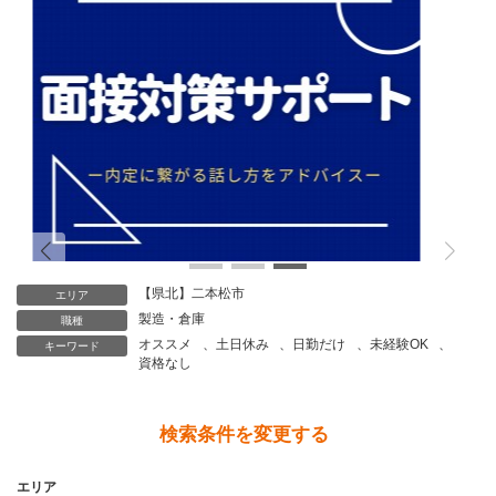
個人情報保護管理者
株式会社CoNet 代表取締役 高野 隆
個人情報苦情及び相談窓口
株式会社CoNet
TEL: 024-933-3231
（受付時間 9時～18時 土日祝日除く）
【県北】二本松市
エリア
製造・倉庫
職種
オススメ
、
土日休み
、
日勤だけ
、
未経験OK
、
キーワード
資格なし
検索条件を変更する
エリア