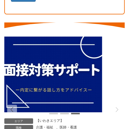
または削除、利用の停止・消去および第三者への提供の停
止（「開示等」といいます。）を受け付けております。開
示等の求めは、以下の「個人情報苦情及び相談窓口」で受
け付けます。
6. 当ホームページではクッキー等を用いておりますが、こ
れによる個人情報の取得、利用は行っておりません。
個人情報保護管理者
株式会社CoNet 代表取締役 高野 隆
個人情報苦情及び相談窓口
株式会社CoNet
TEL: 024-933-3231
（受付時間 9時～18時 土日祝日除く）
【いわきエリア】
エリア
介護・福祉
、
医師・看護
職種