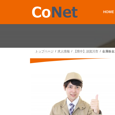
コ
ナ
ン
ビ
HOME
テ
ゲ
ン
ー
ツ
シ
へ
ョ
ス
ン
キ
に
ッ
移
プ
動
トップページ
求人情報
【県中】須賀川市
金属板金