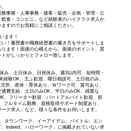
い。
総務事務・人事事務・接客・販売・企画・管理・公
・飲食・コンビニ」など経験者のハイクラス求人か
いますのでお気軽にご相談ください。
行います！
ない！履歴書や職務経歴書の書き方をサポートしま
あります！面接の心構えから、面接のポイント、質
ントがしっかりとフォロー致します。
休み、土日休み、日祝休み、週3以内可、短時間・
未経験OK、主ふ歓迎、曜日相談可、土日祝のみ、
/託児所、産休・育休あり、Ｗワーク可、賞与あり、
通費支給、土日のみOK、平日のみOK、残業な
上OK、フリーター歓迎、パートアルバイト歓迎、初
務、フルタイム勤務、資格取得サポート制度あり、
ワーク求人」など、様々な条件をお伺いします。
ー、タウンワーク、イーアイデム、バイトル、エン
、Indeed、ハローワーク」に掲載されていない求