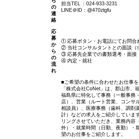
ら
担当TEL ：024-933-3231
の
LINE＠ID：@470ztgfu
連
絡
応
募
① 応募ボタン・お電話にてお問合
か
② 当社コンサルタントとの面談（
ら
③ 応募先企業での書類選考・面接
の
④ 内定・就社
流
れ
■ご希望の条件に合わせたお仕事
「株式会社CoNet」は、郡山市
福島県に特化して事務（一般事務
店）、営業（ルート営業、コンサ
相談員）、医療事務（歯科、調剤
計）などの求人をご紹介していま
リングさせていただき、業務内容
外）・就業時間（日勤、夜勤）・
望のお仕事をご紹介します。