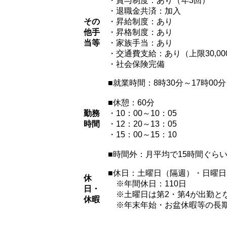
・賞与制度：あり（年3回）
・退職金共済：加入
その
・昇給制度：あり
他手
・昇格制度：あり
当等
・家族手当：あり
・交通費支給：あり（上限30,00
・社会保険完備
■就業時間：8時30分～17時00分
■休憩：60分
勤務
・10：00～10：05
時間
・12：20～13：05
・15：00～15：10
■時間外：月平均で15時間ぐら
■休日：土曜日（隔週）・日曜
休
※年間休日：110日
日・
※土曜日は第2・第4が出勤と
休暇
※年末年始・お盆休暇等の長