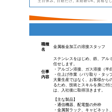
土日休み
, 
日勤だけ
, 
未経験OK
, 
資格な
職種
金属板金加工の溶接スタッフ
名
ステンレスをはじめ、鉄、アル
任せします。
・アルゴン溶接、ガス溶接（半
仕事
・仕上げ作業（バリ取り・タッ
内容
大量生産ではなく、お客様から
るため、技術とスキルを身に付
は、入社後に取得頂きます。
【主な製品】
・通信機器、配電盤の外枠
・金属製ラック、キャビネット