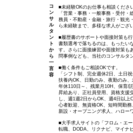
コ
■未経験OKのお仕事も相談くださ
ン
「営業・事務・一般事務・受付・
サ
務員・不動産・金融・旅行・観光
ル
ら未経験まで、多様な求人がござ
タ
ン
■履歴書のサポートや面接対策も
ト
書類選考で落ちるのは、もったい
か
す。さらに面接練習や面接対策も
ら
問事例なども、当社のコンサルタ
一
■働く条件もご相談OKです。
言
「シフト制、完全週休2日、土日祝
容
扶養内OK、日勤のみ、夜勤のみ、
年休110日～、残業月10H、保育
昇給あり、正社員登用、資格支援交
し、週1週2日からOK、週4日以
心者歓迎、無資格OK、短時間勤
新設・オープニング求人、ハロー
■大手求人サイトの「フロム・エ
転職、DODA、リクナビ、マイナビ