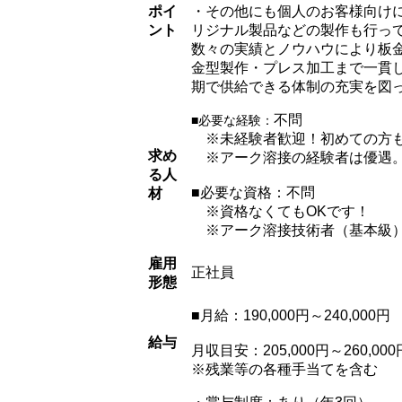
ポイ
・その他にも個人のお客様向け
ント
リジナル製品などの製作も行っ
数々の実績とノウハウにより板
金型製作・プレス加工まで一貫
期で供給できる体制の充実を図
不問
■必要な経験：
※未経験者歓迎！初めての方
求め
※アーク溶接の経験者は優遇
る人
■必要な資格：不問
材
※資格なくてもOKです！
※アーク溶接技術者（基本級）
雇用
正社員
形態
■月給：190,000円～240,000円
給与
月収目安：205,000円～260,000
※残業等の各種手当てを含む