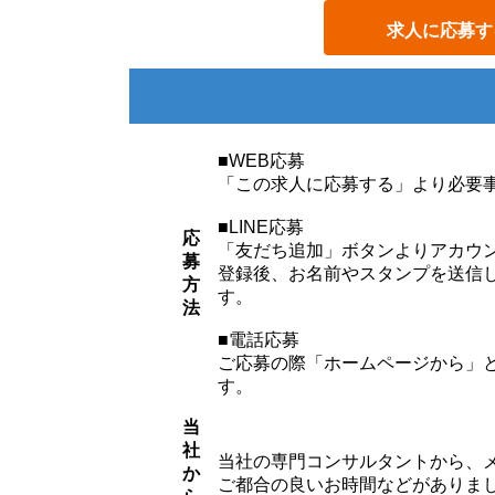
求人に応募す
■WEB応募
「この求人に応募する」より必要
■LINE応募
応
「友だち追加」ボタンよりアカウ
募
登録後、お名前やスタンプを送信
方
す。
法
■電話応募
ご応募の際「ホームページから」
す。
当
社
当社の専門コンサルタントから、
か
ご都合の良いお時間などがありま