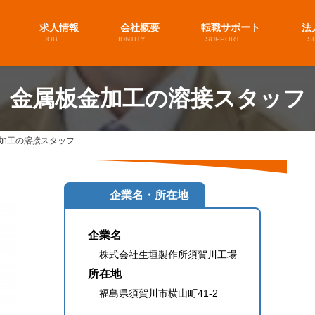
求人情報
会社概要
転職サポート
法
JOB
IDNTITY
SUPPORT
S
金属板金加工の溶接スタッフ
加工の溶接スタッフ
企業名・所在地
企業名
株式会社生垣製作所須賀川工場
所在地
福島県須賀川市横山町41-2