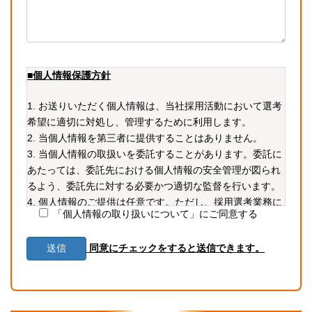
■個人情報保護方針
1. お送りいただく個人情報は、当社採用活動において選考
希望に適切に対処し、管理するために利用します。
2. 当個人情報を第三者に提供することはありません。
3. 当個人情報の取扱いを委託することがあります。委託に
あたっては、委託先における個人情報の安全管理が図られ
るよう、委託先に対する必要かつ適切な監督を行います。
4. 個人情報のご提供は任意です。ただし、採用選考業務に
「個人情報の取り扱いについて」にご同意する
必要な情報をご提供いただかない場合、選考に支障が生じ
る可能性があります。
同意にチェックをすると送信できます。
5. 当個人情報の利用目的の通知、開示、内容の訂正・追加
または削除、利用の停止・消去および第三者への提供の停
止（「開示等」といいます。）を受け付けております。開
示等の求めは、以下の「個人情報苦情及び相談窓口」で受