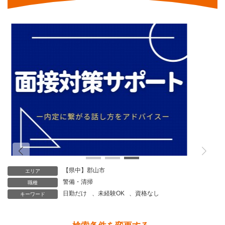
け付けます。
6. 当ホームページではクッキー等を用いておりますが、こ
れによる個人情報の取得、利用は行っておりません。
個人情報保護管理者
株式会社CoNet 代表取締役 高野 隆
個人情報苦情及び相談窓口
株式会社CoNet
TEL: 024-933-3231
（受付時間 9時～18時 土日祝日除く）
【県中】郡山市
エリア
警備・清掃
職種
日勤だけ
、
未経験OK
、
資格なし
キーワード