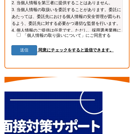
2. 当個人情報を第三者に提供することはありません。
3. 当個人情報の取扱いを委託することがあります。委託に
あたっては、委託先における個人情報の安全管理が図られ
るよう、委託先に対する必要かつ適切な監督を行います。
4. 個人情報のご提供は任意です。ただし、採用選考業務に
「個人情報の取り扱いについて」にご同意する
必要な情報をご提供いただかない場合、選考に支障が生じ
る可能性があります。
同意にチェックをすると送信できます。
5. 当個人情報の利用目的の通知、開示、内容の訂正・追加
または削除、利用の停止・消去および第三者への提供の停
止（「開示等」といいます。）を受け付けております。開
示等の求めは、以下の「個人情報苦情及び相談窓口」で受
け付けます。
6. 当ホームページではクッキー等を用いておりますが、こ
れによる個人情報の取得、利用は行っておりません。
個人情報保護管理者
株式会社CoNet 代表取締役 高野 隆
個人情報苦情及び相談窓口
株式会社CoNet