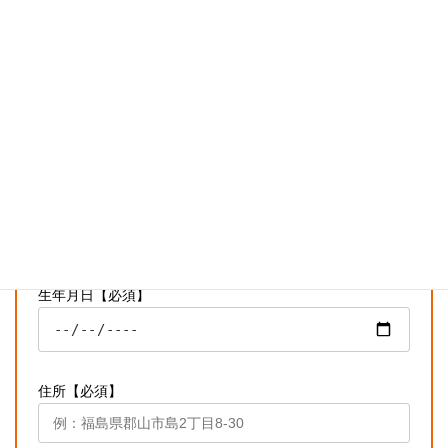
氏名（フリガナ）【必須】
電話番号（ケイタイでも可能です）【必須】
メールアドレス【必須】
生年月日【必須】
住所【必須】