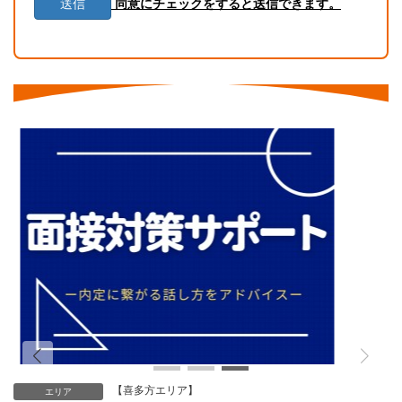
同意にチェックをすると送信できます。
5. 当個人情報の利用目的の通知、開示、内容の訂正・追加
または削除、利用の停止・消去および第三者への提供の停
止（「開示等」といいます。）を受け付けております。開
示等の求めは、以下の「個人情報苦情及び相談窓口」で受
け付けます。
6. 当ホームページではクッキー等を用いておりますが、こ
れによる個人情報の取得、利用は行っておりません。
個人情報保護管理者
株式会社CoNet 代表取締役 高野 隆
個人情報苦情及び相談窓口
株式会社CoNet
TEL: 024-933-3231
（受付時間 9時～18時 土日祝日除く）
【喜多方エリア】
エリア