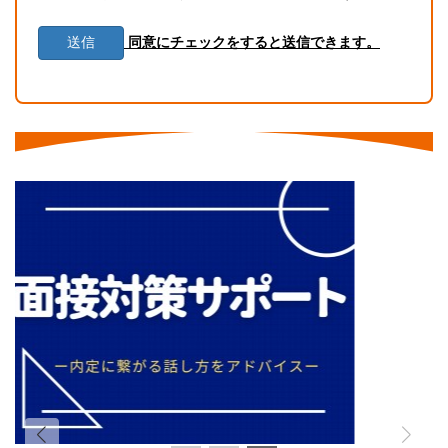
る可能性があります。
同意にチェックをすると送信できます。
5. 当個人情報の利用目的の通知、開示、内容の訂正・追加
または削除、利用の停止・消去および第三者への提供の停
止（「開示等」といいます。）を受け付けております。開
示等の求めは、以下の「個人情報苦情及び相談窓口」で受
け付けます。
6. 当ホームページではクッキー等を用いておりますが、こ
れによる個人情報の取得、利用は行っておりません。
個人情報保護管理者
株式会社CoNet 代表取締役 高野 隆
個人情報苦情及び相談窓口
株式会社CoNet
TEL: 024-933-3231
（受付時間 9時～18時 土日祝日除く）