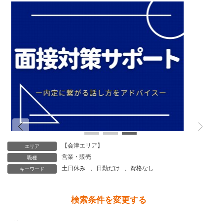
れによる個人情報の取得、利用は行っておりません。
個人情報保護管理者
株式会社CoNet 代表取締役 高野 隆
個人情報苦情及び相談窓口
株式会社CoNet
TEL: 024-933-3231
（受付時間 9時～18時 土日祝日除く）
【会津エリア】
エリア
営業・販売
職種
土日休み
、
日勤だけ
、
資格なし
キーワード
検索条件を変更する