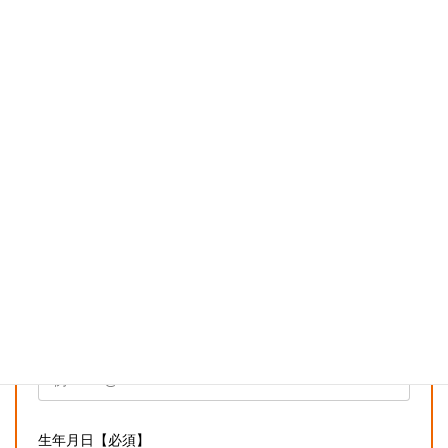
この求人に応募する
お名前【必須】
氏名（フリガナ）【必須】
電話番号（ケイタイでも可能です）【必須】
メールアドレス【必須】
生年月日【必須】