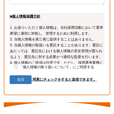
■個人情報保護方針
1. お送りいただく個人情報は、当社採用活動において選考
希望に適切に対処し、管理するために利用します。
2. 当個人情報を第三者に提供することはありません。
3. 当個人情報の取扱いを委託することがあります。委託に
あたっては、委託先における個人情報の安全管理が図られ
るよう、委託先に対する必要かつ適切な監督を行います。
4. 個人情報のご提供は任意です。ただし、採用選考業務に
「個人情報の取り扱いについて」にご同意する
必要な情報をご提供いただかない場合、選考に支障が生じ
る可能性があります。
同意にチェックをすると送信できます。
5. 当個人情報の利用目的の通知、開示、内容の訂正・追加
または削除、利用の停止・消去および第三者への提供の停
止（「開示等」といいます。）を受け付けております。開
示等の求めは、以下の「個人情報苦情及び相談窓口」で受
け付けます。
6. 当ホームページではクッキー等を用いておりますが、こ